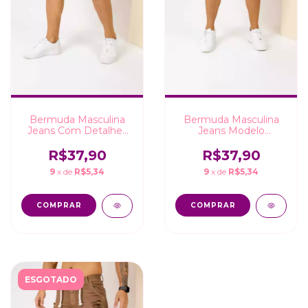
Bermuda Masculina
Bermuda Masculina
Jeans Com Detalhes
Jeans Modelo
Destroyed
Premium Azul Clara
Moda Elegante
R$37,90
R$37,90
9
x de
R$5,34
9
x de
R$5,34
COMPRAR
COMPRAR
ESGOTADO