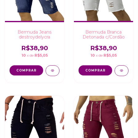
Bermuda Jeans
Bermuda Branca
destroydelycra
Detonada c/Cordão
R$38,90
R$38,90
10
x de
R$5,05
10
x de
R$5,05
COMPRAR
COMPRAR